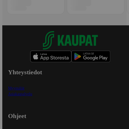
Yhteystiedot
Myymälät
Asiakaspalvelu
Ohjeet