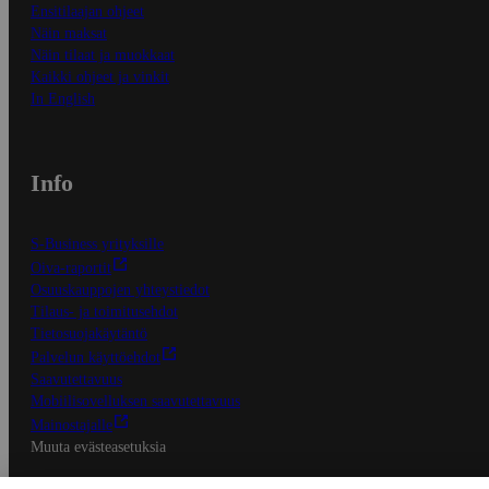
Ensitilaajan ohjeet
Näin maksat
Näin tilaat ja muokkaat
Kaikki ohjeet ja vinkit
In English
Info
S-Business yrityksille
Oiva-raportit
Osuuskauppojen yhteystiedot
Tilaus- ja toimitusehdot
Tietosuojakäytäntö
Palvelun käyttöehdot
Saavutettavuus
Mobiilisovelluksen saavutettavuus
Mainostajalle
Muuta evästeasetuksia