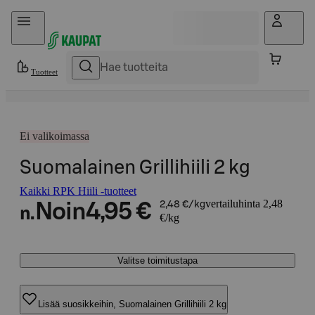
Hyppää sisältöön
Tuotteet
Ei valikoimassa
Suomalainen Grillihiili 2 kg
Kaikki RPK Hiili -tuotteet
vertailuhinta 2,48
Noin
4,95 €
2,48 €/kg
n.
€/kg
Valitse toimitustapa
Lisää suosikkeihin, Suomalainen Grillihiili 2 kg