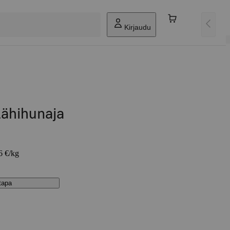
Kirjaudu
ähihunaja
6 €/kg
stapa