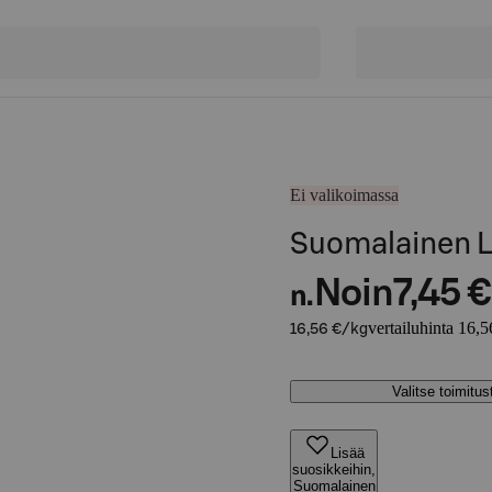
Ei valikoimassa
Suomalainen L
Noin
7,45 €
n.
vertailuhinta 16,5
16,56 €/kg
Valitse toimitu
Lisää
suosikkeihin,
Suomalainen