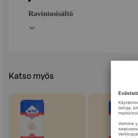
Ravintosisältö
Katso myös