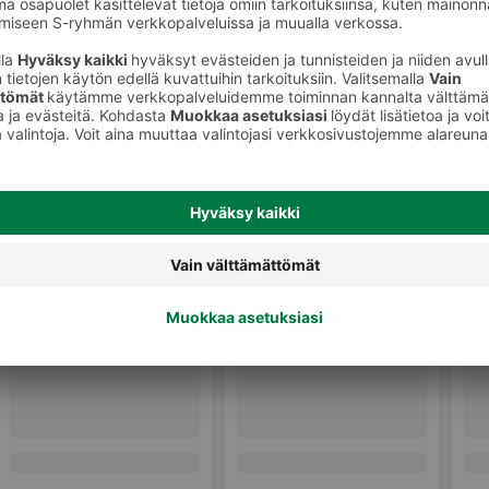
a hunaja
Hunajat