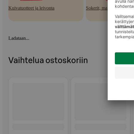
Kuivatuotteet ja leivonta
Sokerit, makeutusaineet j
Ladataan...
Vaihtelua ostoskoriin
Ohita listaus