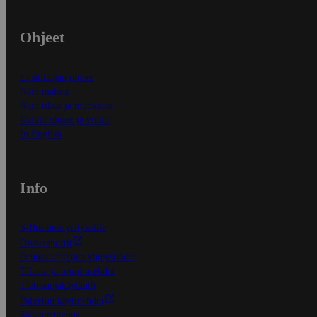
Ohjeet
Ensitilaajan ohjeet
Näin maksat
Näin tilaat ja muokkaat
Kaikki ohjeet ja vinkit
In English
Info
S-Business yrityksille
Oiva-raportit
Osuuskauppojen yhteystiedot
Tilaus- ja toimitusehdot
Tietosuojakäytäntö
Palvelun käyttöehdot
Saavutettavuus