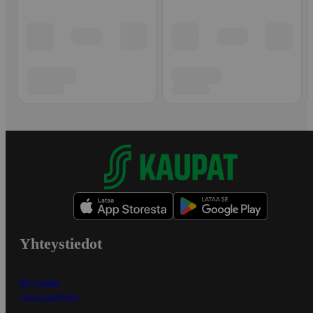
Yhteystiedot
Myymälät
Asiakaspalvelu