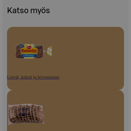
Katso myös
Leivät, keksit ja leivonnaiset