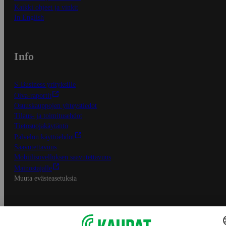
Kaikki ohjeet ja vinkit
In English
Info
S-Business yrityksille
Oiva-raportit
Osuuskauppojen yhteystiedot
Tilaus- ja toimitusehdot
Tietosuojakäytäntö
Palvelun käyttöehdot
Saavutettavuus
Mobiilisovelluksen saavutettavuus
Mainostajalle
Muuta evästeasetuksia
S-ryhmän palvelut