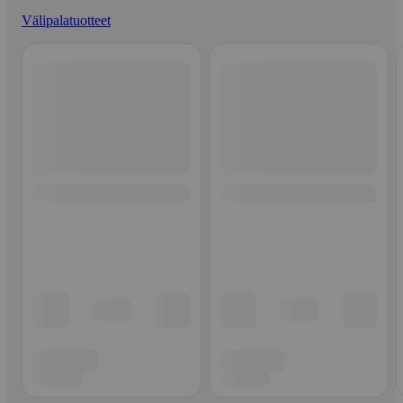
Välipalatuotteet
Ohita listaus