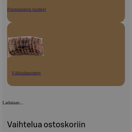
Paistopisteen tuotteet
Välipalatuotteet
Ladataan...
Vaihtelua ostoskoriin