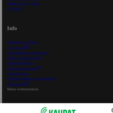
Kaikki ohjeet ja vinkit
In English
Info
S-Business yrityksille
Oiva-raportit
Osuuskauppojen yhteystiedot
Tilaus- ja toimitusehdot
Tietosuojakäytäntö
Palvelun käyttöehdot
Saavutettavuus
Mobiilisovelluksen saavutettavuus
Mainostajalle
Muuta evästeasetuksia
S-ryhmän palvelut