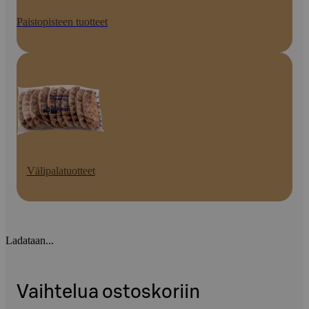
Paistopisteen tuotteet
Välipalatuotteet
Ladataan...
Vaihtelua ostoskoriin