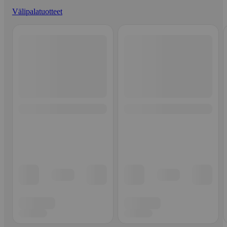
Välipalatuotteet
Ohita listaus