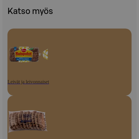
Katso myös
Leivät ja leivonnaiset