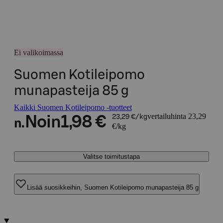
Ei valikoimassa
Suomen Kotileipomo
munapasteija 85 g
Kaikki Suomen Kotileipomo -tuotteet
vertailuhinta 23,29
Noin
1,98 €
23,29 €/kg
n.
€/kg
Valitse toimitustapa
Lisää suosikkeihin, Suomen Kotileipomo munapasteija 85 g