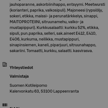
jauhoparanne, askorbiinihappo, entsyymi. Meetwursti
(korianteri, paprika, valkosipuli). Majoneesi (rypsiöljy,
sokeri, etikka, maissi- ja perunatärkkelys, sinappi,
MAITOPROTEIINI, sitruunamehu, valko- ja
mustapippuri). Kurkkusalaatti: kurkku 52%, etikka,
sipuli, pun.paprika, selleri, sak.aineet E412, E410,
E406, kurkuma, neilikka, mustapippuri,
sinapinsiemen, kaneli, piparjuuri, sitruunahappo,
sakariini. Tomaatti, kurkku, salaatti. kasvirasva.
Yhteystiedot
Valmistaja
Suomen Kotileipomo
Kalervonkatu 63, 53100 Lappeenranta