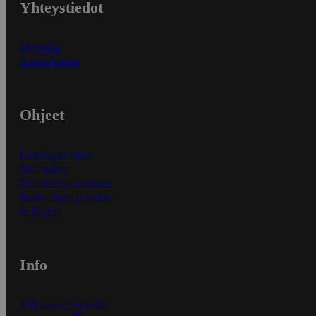
Yhteystiedot
Myymälät
Asiakaspalvelu
Ohjeet
Ensitilaajan ohjeet
Näin maksat
Näin tilaat ja muokkaat
Kaikki ohjeet ja vinkit
In English
Info
S-Business yrityksille