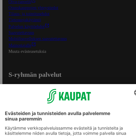
Oiva-raportit
Osuuskauppojen yhteystiedot
Tilaus- ja toimitusehdot
Tietosuojakäytäntö
Palvelun käyttöehdot
Saavutettavuus
Mobiilisovelluksen saavutettavuus
Mainostajalle
Muuta evästeasetuksia
S-ryhmän palvelut
S-ryhmä
Asiakasomistajuus
Yhteishyvä Ruoka -sovellus
S-ostoslista -sovellus
Prisma.fi
Sokos.fi
S-Pankki