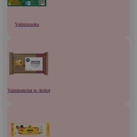
Valmisruoka
Valmisateriat ja -keitot