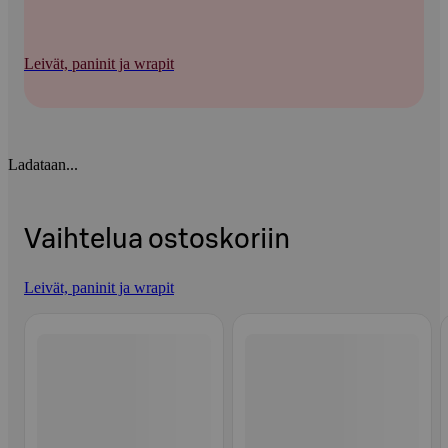
Leivät, paninit ja wrapit
Ladataan...
Vaihtelua ostoskoriin
Leivät, paninit ja wrapit
Ohita listaus