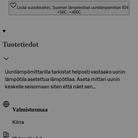
Lisää suosikkeihin, Suomen lämpömittari uunilämpömittari 924
+50C..+400C
Tuotetiedot
Uunilämpömittarilla tarkistat helposti vastaako uunin
lämpötila asetettua lämpötilaa. Aseta mittari uunin
keskelle seisomaan siten että näet sen…
Valmistusmaa
Kiina