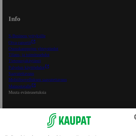
Info
S-Business yrityksille
Oiva-raportit
Osuuskauppojen yhteystiedot
Tilaus- ja toimitusehdot
Tietosuojakäytäntö
Palvelun käyttöehdot
Saavutettavuus
Mobiilisovelluksen saavutettavuus
Mainostajalle
Muuta evästeasetuksia
S-ryhmän palvelut
S-ryhmä