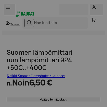
Hyppää sisältöön
Tuotteet
Suomen lämpömittari
uunilämpömittari 924
+50C..+400C
Kaikki Suomen Lämpömittari -tuotteet
Noin
6,50 €
n.
Valitse toimitustapa