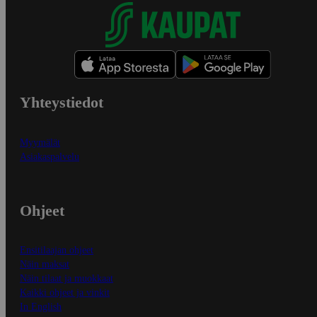
Yhteystiedot
Myymälät
Asiakaspalvelu
Ohjeet
Ensitilaajan ohjeet
Näin maksat
Näin tilaat ja muokkaat
Kaikki ohjeet ja vinkit
In English