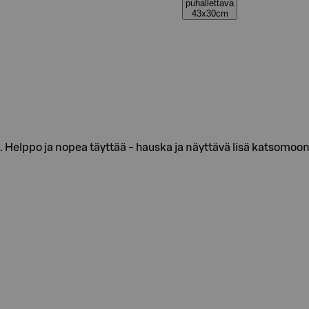
puhallettava
43x30cm
m. Helppo ja nopea täyttää - hauska ja näyttävä lisä katsomoo