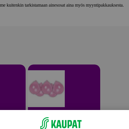
lemme kuitenkin tarkistamaan ainesosat aina myös myyntipakkauksesta.
Muut juhlakoristeet