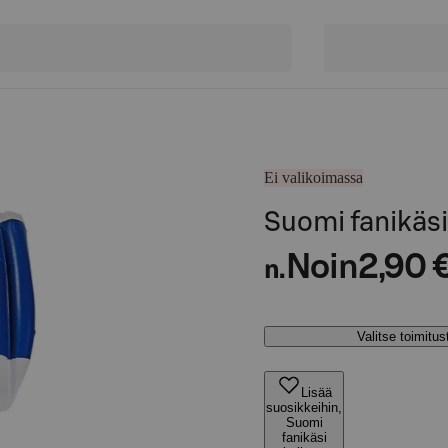
Ei valikoimassa
Suomi fanikäs
Noin
2,90 
n.
Valitse toimitu
Lisää
suosikkeihin,
Suomi
fanikäsi