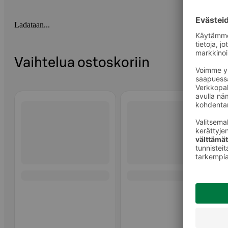
Ladataan...
Vaihtelua ostoskoriin
Ohita listaus