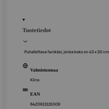
Tuotetiedot
Puhallettava fanikäsi, jonka koko on 43 x 30 c
Valmistusmaa
Kiina
EAN
6420613115009