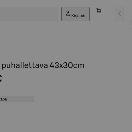
Kirjaudu
i puhallettava 43x30cm
€
stapa