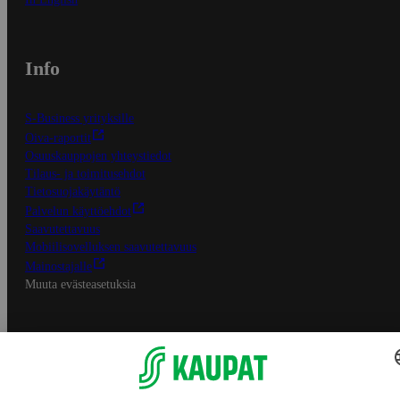
Info
S-Business yrityksille
Oiva-raportit
Osuuskauppojen yhteystiedot
Tilaus- ja toimitusehdot
Tietosuojakäytäntö
Palvelun käyttöehdot
Saavutettavuus
Mobiilisovelluksen saavutettavuus
Mainostajalle
Muuta evästeasetuksia
S-ryhmän palvelut