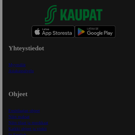
Yhteystiedot
Myymälät
Asiakaspalvelu
Ohjeet
Ensitilaajan ohjeet
Näin maksat
Näin tilaat ja muokkaat
Kaikki ohjeet ja vinkit
In English