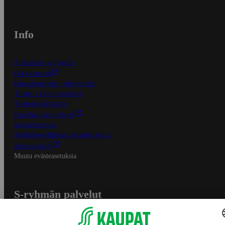
Info
S-Business yrityksille
Oiva-raportit
Osuuskauppojen yhteystiedot
Tilaus- ja toimitusehdot
Tietosuojakäytäntö
Palvelun käyttöehdot
Saavutettavuus
Mobiilisovelluksen saavutettavuus
Mainostajalle
Muuta evästeasetuksia
S-ryhmän palvelut
S-ryhmä