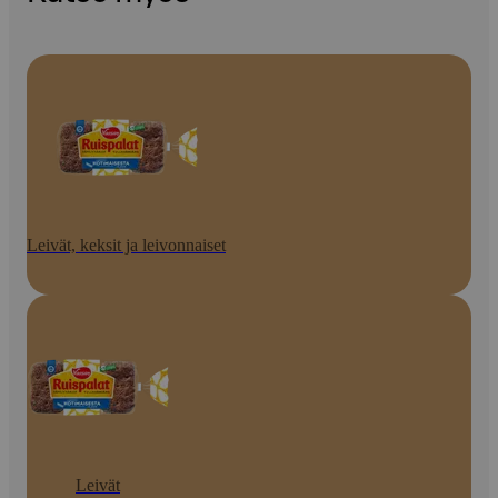
Leivät, keksit ja leivonnaiset
Leivät