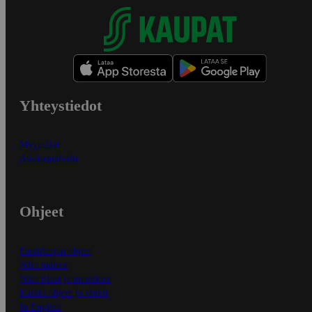
Yhteystiedot
Myymälät
Asiakaspalvelu
Ohjeet
Ensitilaajan ohjeet
Näin maksat
Näin tilaat ja muokkaat
Kaikki ohjeet ja vinkit
In English