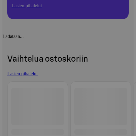
Lasten pihalelut
Ladataan...
Vaihtelua ostoskoriin
Lasten pihalelut
Ohita listaus