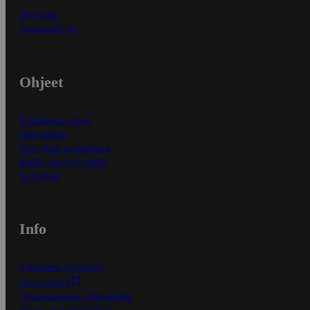
Myymälät
Asiakaspalvelu
Ohjeet
Ensitilaajan ohjeet
Näin maksat
Näin tilaat ja muokkaat
Kaikki ohjeet ja vinkit
In English
Info
S-Business yrityksille
Oiva-raportit
Osuuskauppojen yhteystiedot