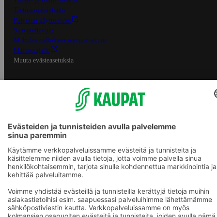
Tilaus- ja toimitusehdot
Tietosuojakäytäntö
Palvelun käyttöehdot
Saavutettavuus
Mobiilisovelluksen saavutettavuus
Mainostajalle
Muuta evästeasetuksia
S-ryhmän palvelut
S-ryhmä
Asiakasomistajuus
Yhteishyvä Ruoka -sovellus
S-ostoslista -sovellus
Prisma.fi
Sokos.fi
S-Pankki
Yhteishyvä
Sokos Hotels