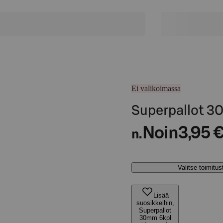
Ei valikoimassa
Superpallot 3
Noin
3,95 
n.
Valitse toimitu
Lisää
suosikkeihin,
Superpallot
30mm 6kpl