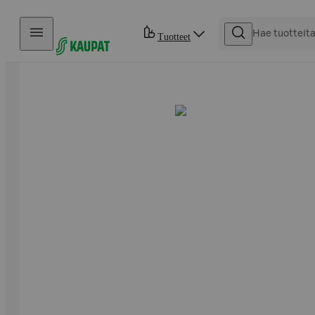
Hyppää sisältöön
Tuotteet