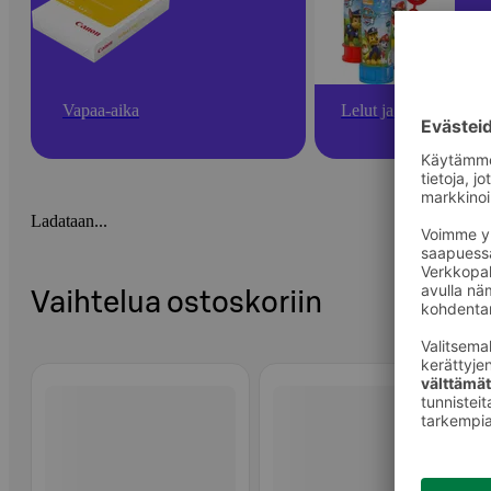
Vapaa-aika
Lelut ja pelit
Ladataan...
Vaihtelua ostoskoriin
Ohita listaus