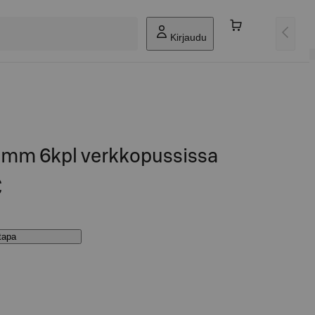
Kirjaudu
0mm 6kpl verkkopussissa
€
stapa