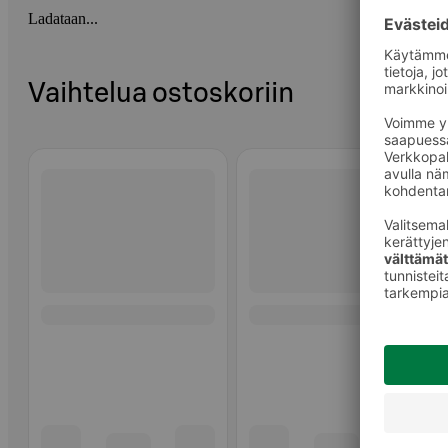
Ladataan...
Vaihtelua ostoskoriin
Ohita listaus