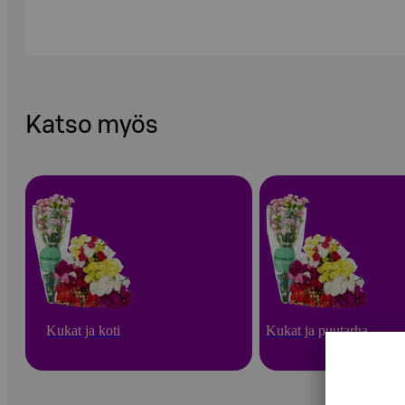
Katso myös
Kukat ja koti
Kukat ja puutarha