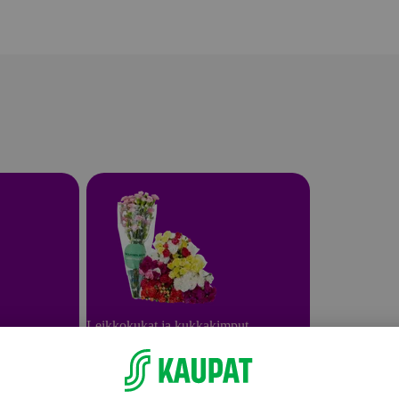
Leikkokukat ja kukkakimput