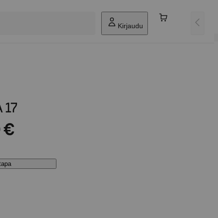
Kirjaudu
 17
 €
stapa