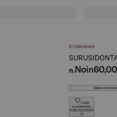
Ei valikoimassa
SURUSIDONTA
Noin
60,00
n.
Valitse toimitu
Lisää
suosikkeihin,
SURUSIDONTA
17