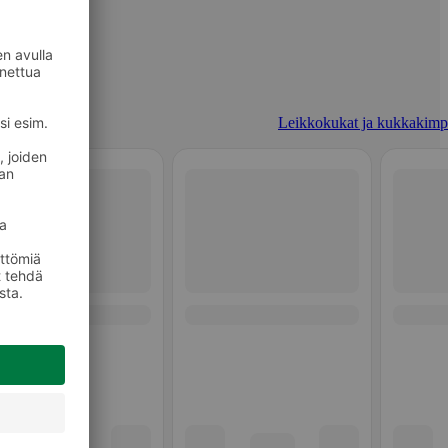
Leikkokukat ja kukkakimp