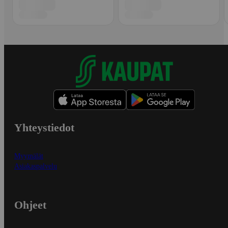
Yhteystiedot
Myymälät
Asiakaspalvelu
Ohjeet