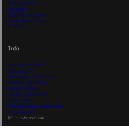
Ensitilaajan ohjeet
Näin maksat
Näin tilaat ja muokkaat
Kaikki ohjeet ja vinkit
In English
Info
S-Business yrityksille
Oiva-raportit
Osuuskauppojen yhteystiedot
Tilaus- ja toimitusehdot
Tietosuojakäytäntö
Palvelun käyttöehdot
Saavutettavuus
Mobiilisovelluksen saavutettavuus
Mainostajalle
Muuta evästeasetuksia