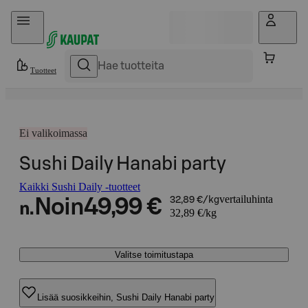
Hyppää sisältöön
Tuotteet
Ei valikoimassa
Sushi Daily Hanabi party
Kaikki Sushi Daily -tuotteet
vertailuhinta
Noin
49,99 €
32,89 €/kg
n.
32,89 €/kg
Valitse toimitustapa
Lisää suosikkeihin, Sushi Daily Hanabi party