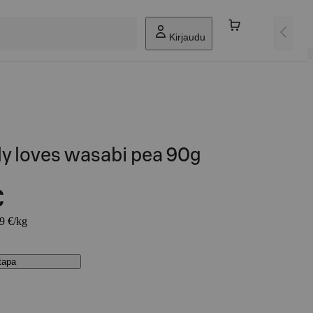
Kirjaudu
lly loves wasabi pea 90g
€
89 €/kg
stapa