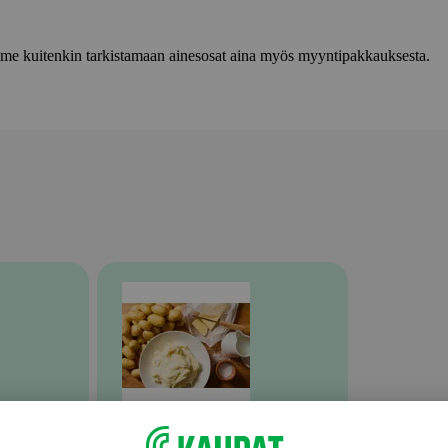
lemme kuitenkin tarkistamaan ainesosat aina myös myyntipakkauksesta.
Valmiit ateriat ja aterian osat