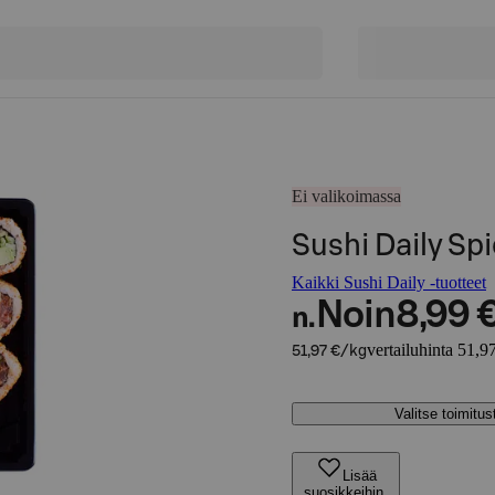
Ei valikoimassa
Sushi Daily Sp
Kaikki Sushi Daily -tuotteet
Noin
8,99 
n.
vertailuhinta 51,9
51,97 €/kg
Valitse toimitu
Lisää
suosikkeihin,