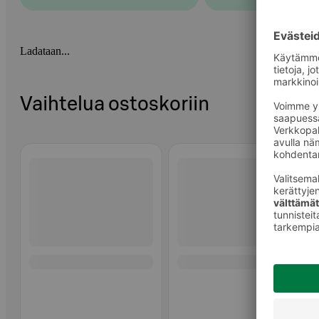
Ladataan...
Vaihtelua ostoskoriin
Ohita listaus