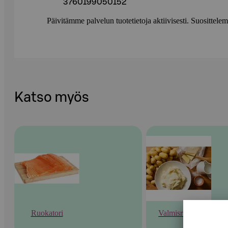
3760199050152
Päivitämme palvelun tuotetietoja aktiivisesti. Suositte
Katso myös
Ruokatori
Valmisruoka