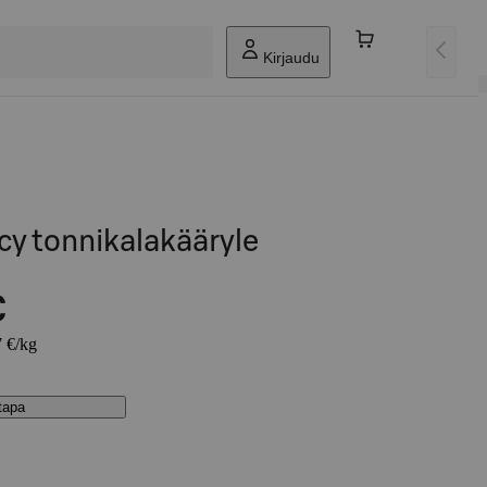
Kirjaudu
icy tonnikalakääryle
€
7 €/kg
stapa