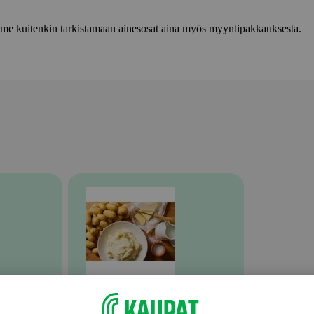
lemme kuitenkin tarkistamaan ainesosat aina myös myyntipakkauksesta.
Valmiit ateriat ja aterian osat