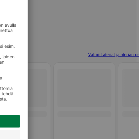
Valmiit ateriat ja aterian o