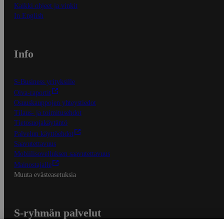
Kaikki ohjeet ja vinkit
In English
Info
S-Business yrityksille
Oiva-raportit
Osuuskauppojen yhteystiedot
Tilaus- ja toimitusehdot
Tietosuojakäytäntö
Palvelun käyttöehdot
Saavutettavuus
Mobiilisovelluksen saavutettavuus
Mainostajalle
Muuta evästeasetuksia
S-ryhmän palvelut