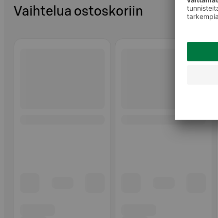
Vaihtelua ostoskoriin
Ohita listaus