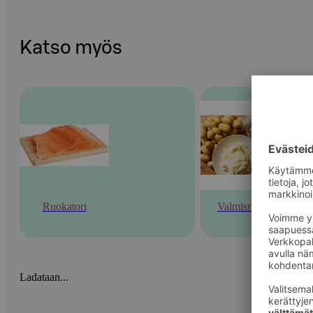
Katso myös
Ruokatori
Valmisruoka
Ladataan...