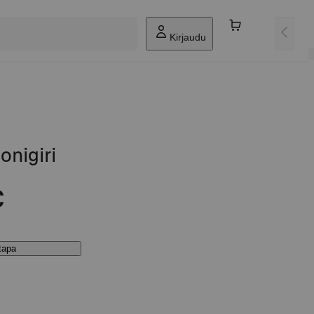
Kirjaudu
onigiri
€
stapa