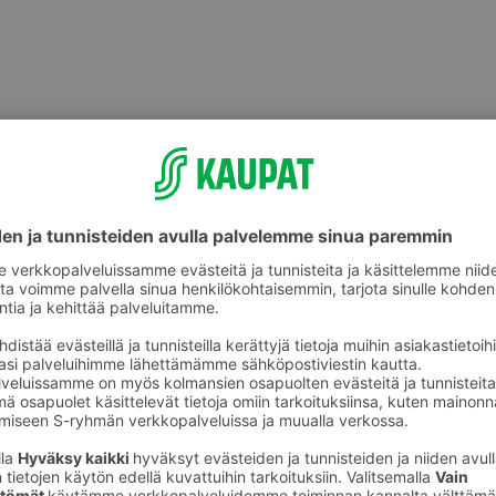
Valmiit ateriat ja aterian osat