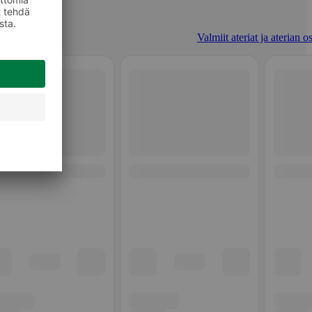
Valmiit ateriat ja aterian o