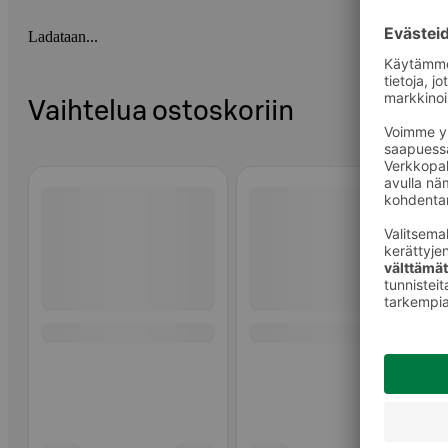
Ladataan...
Vaihtelua ostoskoriin
Ohita listaus