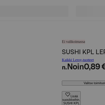
Ei valikoimassa
SUSHI KPL LE
Kaikki Leroy-tuotteet
Noin
0,89 
n.
Valitse toimitu
Lisää
suosikkeihin,
SUSHI KPL