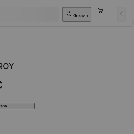
Kirjaudu
ROY
€
stapa