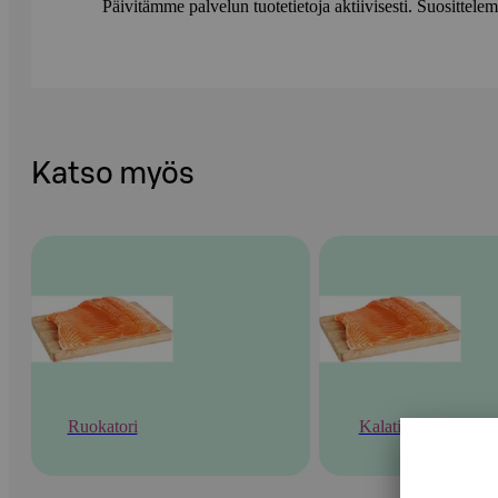
Päivitämme palvelun tuotetietoja aktiivisesti. Suositte
Katso myös
Ruokatori
Kalatiski