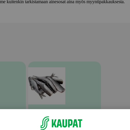
lemme kuitenkin tarkistamaan ainesosat aina myös myyntipakkauksesta.
Muu tuore kala