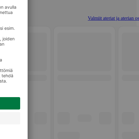
Valmiit ateriat ja aterian o