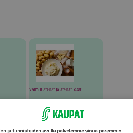
Valmiit ateriat ja aterian osat