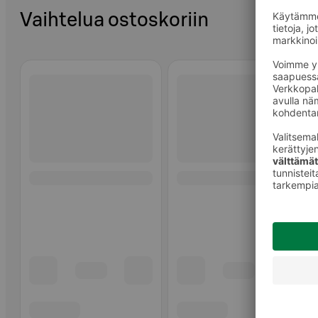
Vaihtelua ostoskoriin
Ohita listaus