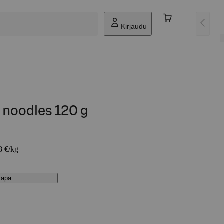
Kirjaudu
 noodles 120 g
8 €/kg
stapa