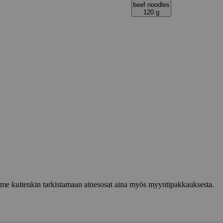
beef noodles
120 g
lemme kuitenkin tarkistamaan ainesosat aina myös myyntipakkauksesta.