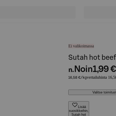
Ei valikoimassa
Sutah hot beef
Noin
1,99 €
n.
vertailuhinta 16,5
16,58 €/kg
Valitse toimitu
Lisää
suosikkeihin,
Sutah hot