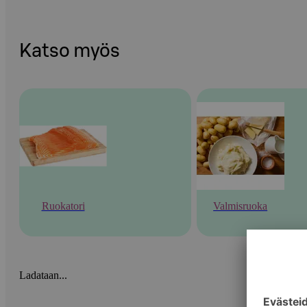
Katso myös
Ruokatori
Valmisruoka
Ladataan...