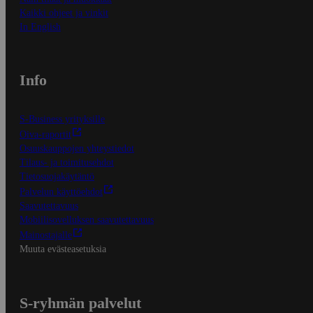
Kaikki ohjeet ja vinkit
In English
Info
S-Business yrityksille
Oiva-raportit
Osuuskauppojen yhteystiedot
Tilaus- ja toimitusehdot
Tietosuojakäytäntö
Palvelun käyttöehdot
Saavutettavuus
Mobiilisovelluksen saavutettavuus
Mainostajalle
Muuta evästeasetuksia
S-ryhmän palvelut