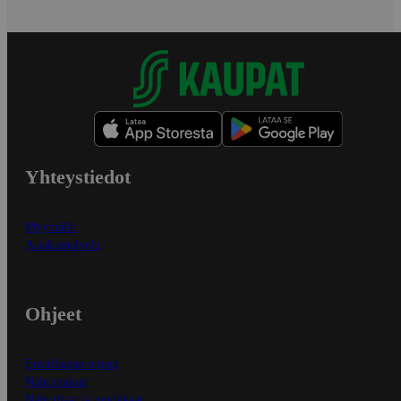
Yhteystiedot
Myymälät
Asiakaspalvelu
Ohjeet
Ensitilaajan ohjeet
Näin maksat
Näin tilaat ja muokkaat