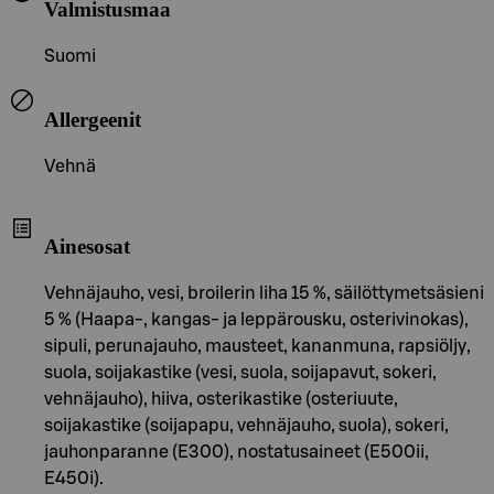
Valmistusmaa
Suomi
Allergeenit
Vehnä
Ainesosat
Vehnäjauho, vesi, broilerin liha 15 %, säilöttymetsäsieni
5 % (Haapa-, kangas- ja leppärousku, osterivinokas),
sipuli, perunajauho, mausteet, kananmuna, rapsiöljy,
suola, soijakastike (vesi, suola, soijapavut, sokeri,
vehnäjauho), hiiva, osterikastike (osteriuute,
soijakastike (soijapapu, vehnäjauho, suola), sokeri,
jauhonparanne (E300), nostatusaineet (E500ii,
E450i).