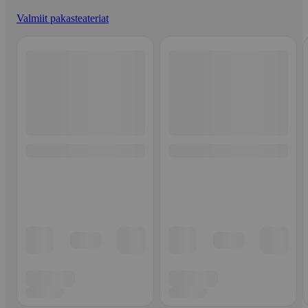
Valmiit pakasteateriat
Ohita listaus