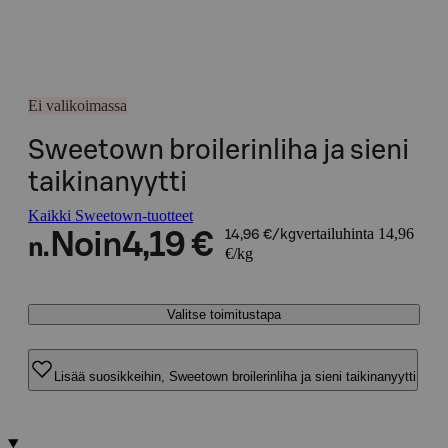
Ei valikoimassa
Sweetown broilerinliha ja sieni
taikinanyytti
Kaikki Sweetown-tuotteet
vertailuhinta 14,96
Noin
4,19 €
14,96 €/kg
n.
€/kg
Valitse toimitustapa
Lisää suosikkeihin, Sweetown broilerinliha ja sieni taikinanyytti