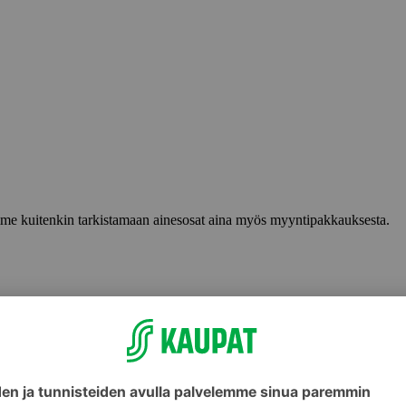
lemme kuitenkin tarkistamaan ainesosat aina myös myyntipakkauksesta.