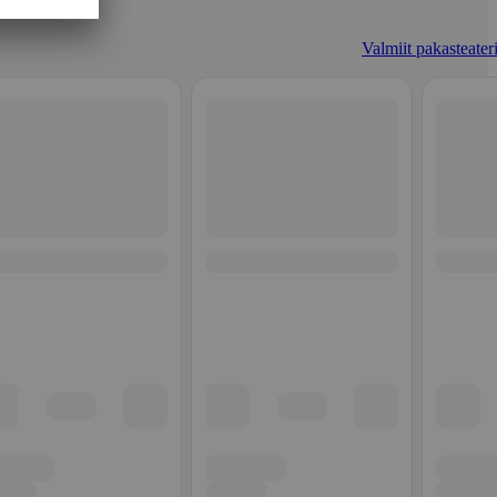
Valmiit pakasteateri