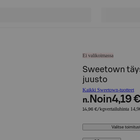
Ei valikoimassa
Sweetown täys
juusto
Kaikki Sweetown-tuotteet
Noin
4,19 
n.
vertailuhinta 14,9
14,96 €/kg
Valitse toimitu