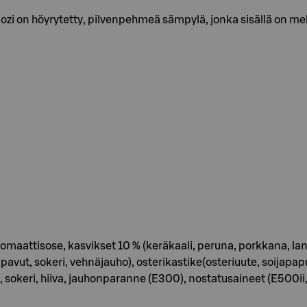
ozi on höyrytetty, pilvenpehmeä sämpylä, jonka sisällä on meh
aattisose, kasvikset 10 % (keräkaali, peruna, porkkana, lanttu,
ijapavut, sokeri, vehnäjauho), osterikastike(osteriuute, soijapa
, sokeri, hiiva, jauhonparanne (E300), nostatusaineet (E500ii,