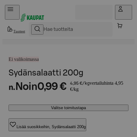
Hyppää sisältöön
Tuotteet
Ei valikoimassa
Sydänsalaatti 200g
vertailuhinta 4,95
Noin
0,99 €
4,95 €/kg
n.
€/kg
Valitse toimitustapa
Lisää suosikkeihin, Sydänsalaatti 200g