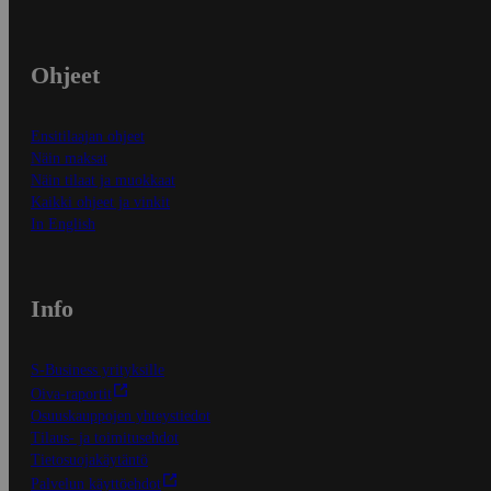
Ohjeet
Ensitilaajan ohjeet
Näin maksat
Näin tilaat ja muokkaat
Kaikki ohjeet ja vinkit
In English
Info
S-Business yrityksille
Oiva-raportit
Osuuskauppojen yhteystiedot
Tilaus- ja toimitusehdot
Tietosuojakäytäntö
Palvelun käyttöehdot