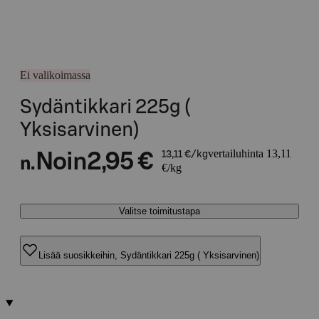
Ei valikoimassa
Sydäntikkari 225g (
Yksisarvinen)
vertailuhinta 13,11
Noin
2,95 €
13,11 €/kg
n.
€/kg
Valitse toimitustapa
Lisää suosikkeihin, Sydäntikkari 225g ( Yksisarvinen)