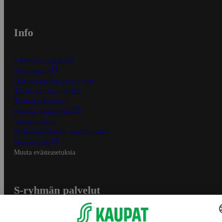
Info
S-Business yrityksille
Oiva-raportit
Osuuskauppojen yhteystiedot
Tilaus- ja toimitusehdot
Tietosuojakäytäntö
Palvelun käyttöehdot
Saavutettavuus
Mobiilisovelluksen saavutettavuus
Mainostajalle
Muuta evästeasetuksia
S-ryhmän palvelut
S-ryhmä