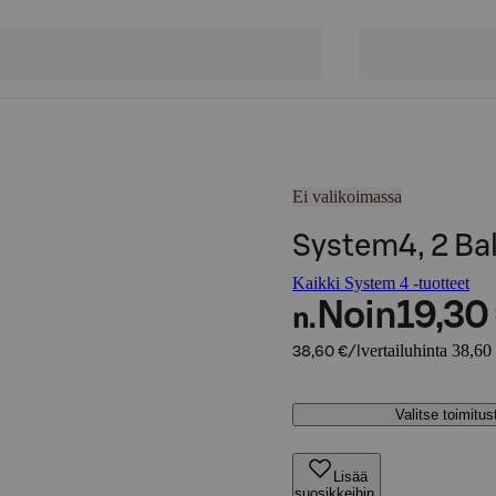
Ei valikoimassa
System4, 2 Ba
Kaikki System 4 -tuotteet
Noin
19,30
n.
vertailuhinta 38,60 
38,60 €/l
Valitse toimitu
Lisää
suosikkeihin,