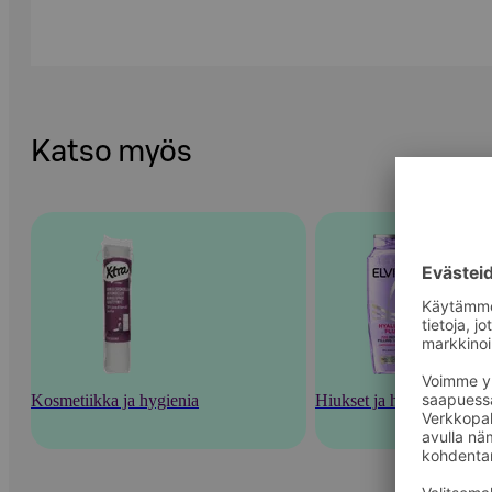
Katso myös
Kosmetiikka ja hygienia
Hiukset ja hiustenhoito