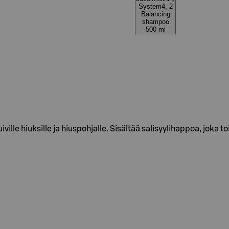
System4, 2
Balancing
shampoo
500 ml
ville hiuksille ja hiuspohjalle. Sisältää salisyylihappoa, joka 