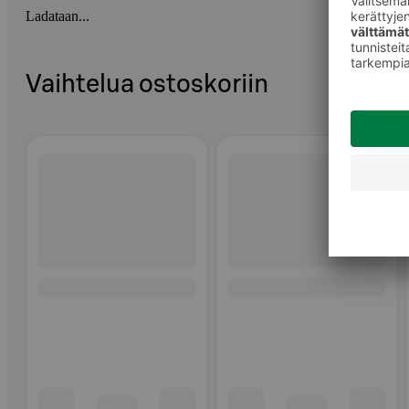
Ladataan...
Vaihtelua ostoskoriin
Ohita listaus