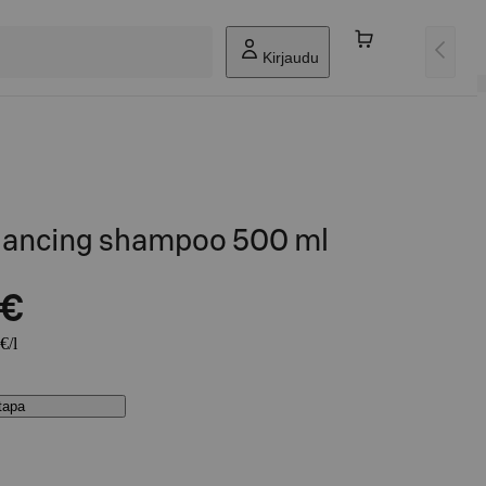
Kirjaudu
lancing shampoo 500 ml
 €
€/l
stapa