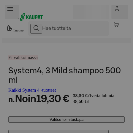
Hyppää sisältöön
Tuotteet
Ei valikoimassa
System4, 3 Mild shampoo 500
ml
Kaikki System 4 -tuotteet
vertailuhinta
Noin
19,30 €
38,60 €/l
n.
38,60 €/l
Valitse toimitustapa