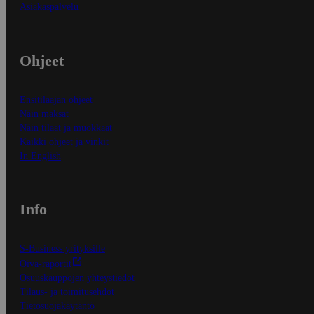
Asiakaspalvelu
Ohjeet
Ensitilaajan ohjeet
Näin maksat
Näin tilaat ja muokkaat
Kaikki ohjeet ja vinkit
In English
Info
S-Business yrityksille
Oiva-raportit
Osuuskauppojen yhteystiedot
Tilaus- ja toimitusehdot
Tietosuojakäytäntö