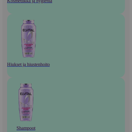
Kosmetiikka ja hygienia
Hiukset ja hiustenhoito
Shampoot