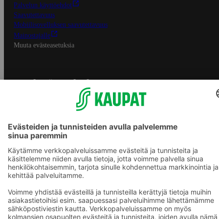
Palvelun käyttöehdot
Saavutettavuus
Mobiilisovelluksen saavutettavuus
Mainostajalle
Muuta evästeasetuksia
S-ryhmän palvelut
S-ryhmä
Asiakasomistajuus
Yhteishyvä Ruoka -sovellus
S-ostoslista -sovellus
Prisma.fi
Sokos.fi
S-Pankki
Yhteishyvä
Sokos Hotels
Raflaamo