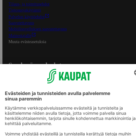
Tilaus- ja toimitusehdot
Tietosuojakäytäntö
Palvelun käyttöehdot
Saavutettavuus
Mobiilisovelluksen saavutettavuus
Mainostajalle
Muuta evästeasetuksia
S-ryhmän palvelut
S-ryhmä
Asiakasomistajuus
Yhteishyvä Ruoka -sovellus
S-ostoslista -sovellus
Prisma.fi
Sokos.fi
S-Pankki
Yhteishyvä