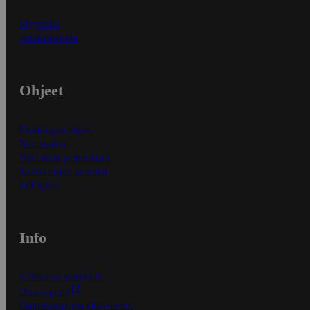
Myymälät
Asiakaspalvelu
Ohjeet
Ensitilaajan ohjeet
Näin maksat
Näin tilaat ja muokkaat
Kaikki ohjeet ja vinkit
In English
Info
S-Business yrityksille
Oiva-raportit
Osuuskauppojen yhteystiedot