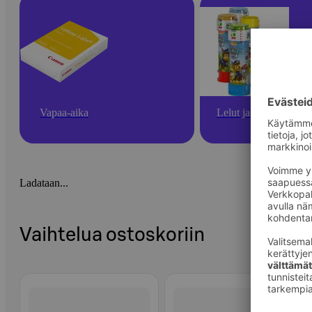
Vapaa-aika
Lelut ja pelit
Ladataan...
Vaihtelua ostoskoriin
Ohita listaus