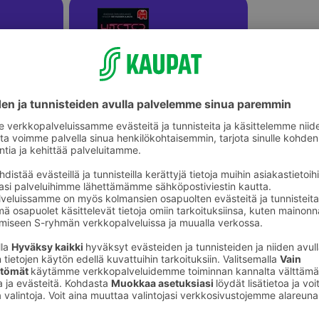
Koko perheen lautapelit