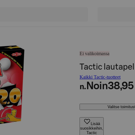
Ei valikoimassa
Tactic lautapel
Kaikki Tactic-tuotteet
Noin
38,95
n.
Valitse toimitu
Lisää
suosikkeihin,
Tactic