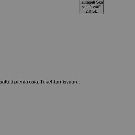
lautapeli Ska
vi slå vad?
2.0 SE
Sisältää pieniä osia. Tukehtumisvaara.