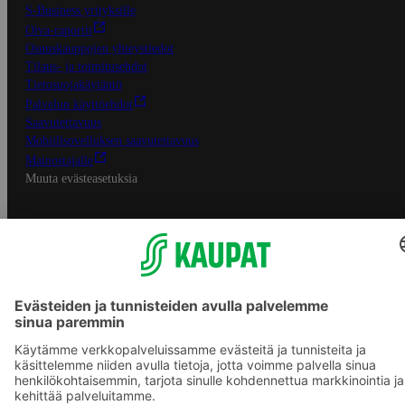
S-Business yrityksille
Oiva-raportit
Osuuskauppojen yhteystiedot
Tilaus- ja toimitusehdot
Tietosuojakäytäntö
Palvelun käyttöehdot
Saavutettavuus
Mobiilisovelluksen saavutettavuus
Mainostajalle
Muuta evästeasetuksia
S-ryhmän palvelut
S-ryhmä
Asiakasomistajuus
Yhteishyvä Ruoka -sovellus
S-ostoslista -sovellus
Prisma.fi
Sokos.fi