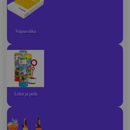
Vapaa-aika
Lelut ja pelit