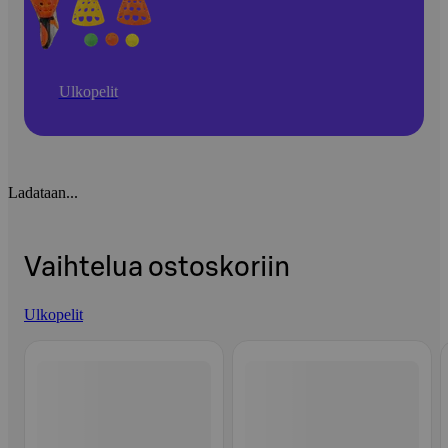
Ulkopelit
Ladataan...
Vaihtelua ostoskoriin
Ulkopelit
Ohita listaus