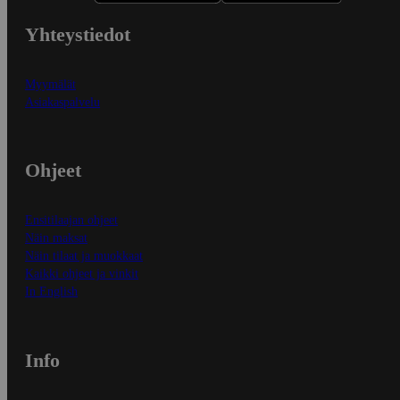
Yhteystiedot
Myymälät
Asiakaspalvelu
Ohjeet
Ensitilaajan ohjeet
Näin maksat
Näin tilaat ja muokkaat
Kaikki ohjeet ja vinkit
In English
Info