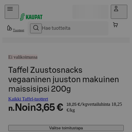
Hyppää sisältöön
Tuotteet
Ei valikoimassa
Taffel Zuustosnacks
vegaaninen juuston makuinen
maissisipsi 200g
Kaikki Taffel-tuotteet
vertailuhinta 18,25
Noin
3,65 €
18,25 €/kg
n.
€/kg
Valitse toimitustapa