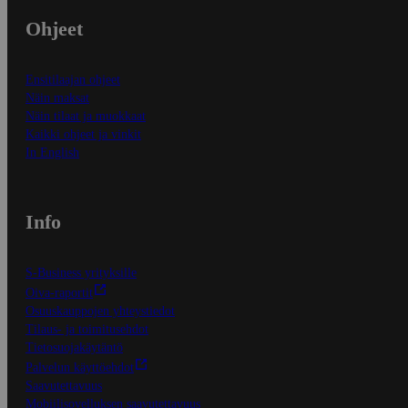
Ohjeet
Ensitilaajan ohjeet
Näin maksat
Näin tilaat ja muokkaat
Kaikki ohjeet ja vinkit
In English
Info
S-Business yrityksille
Oiva-raportit
Osuuskauppojen yhteystiedot
Tilaus- ja toimitusehdot
Tietosuojakäytäntö
Palvelun käyttöehdot
Saavutettavuus
Mobiilisovelluksen saavutettavuus