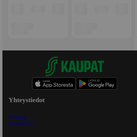
Yhteystiedot
Myymälät
Asiakaspalvelu