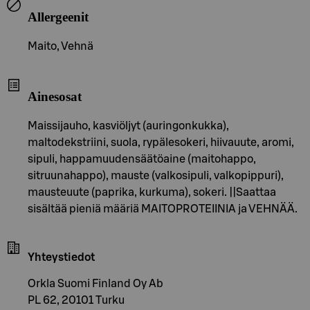
Allergeenit
Maito, Vehnä
Ainesosat
Maissijauho, kasviöljyt (auringonkukka),
maltodekstriini, suola, rypälesokeri, hiivauute, aromi,
sipuli, happamuudensäätöaine (maitohappo,
sitruunahappo), mauste (valkosipuli, valkopippuri),
mausteuute (paprika, kurkuma), sokeri. ||Saattaa
sisältää pieniä määriä MAITOPROTEIINIA ja VEHNÄÄ.
Yhteystiedot
Orkla Suomi Finland Oy Ab
PL 62, 20101 Turku