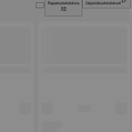
Rajaa
tuotetuloksia
Järjestä
tuotetulokset