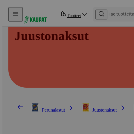
Hyppää sisältöön
Tuotteet
Juustonaksut
Perunalastut
Juustonaksut