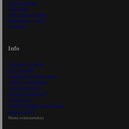
Ensitilaajan ohjeet
Näin maksat
Näin tilaat ja muokkaat
Kaikki ohjeet ja vinkit
In English
Info
S-Business yrityksille
Oiva-raportit
Osuuskauppojen yhteystiedot
Tilaus- ja toimitusehdot
Tietosuojakäytäntö
Palvelun käyttöehdot
Saavutettavuus
Mobiilisovelluksen saavutettavuus
Mainostajalle
Muuta evästeasetuksia