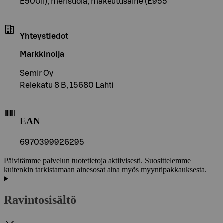
E500ii), merisuola, makeutusaine (E955
Yhteystiedot
Markkinoija
Semir Oy
Relekatu 8 B, 15680 Lahti
EAN
6970399926295
Päivitämme palvelun tuotetietoja aktiivisesti. Suosittelemme
kuitenkin tarkistamaan ainesosat aina myös myyntipakkauksesta.
Ravintosisältö