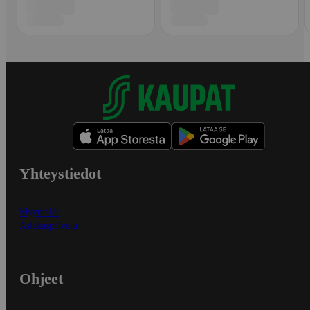
Yhteystiedot
Myymälät
Asiakaspalvelu
Ohjeet