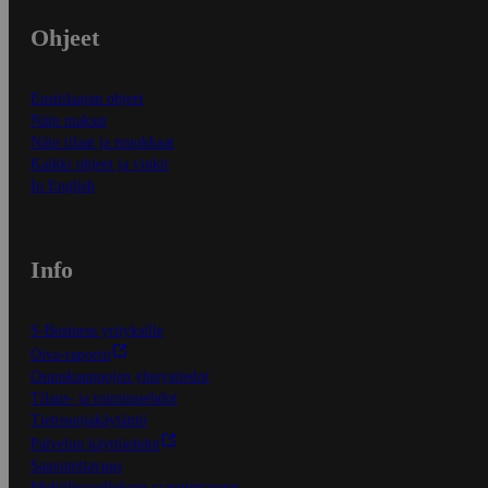
Ohjeet
Ensitilaajan ohjeet
Näin maksat
Näin tilaat ja muokkaat
Kaikki ohjeet ja vinkit
In English
Info
S-Business yrityksille
Oiva-raportit
Osuuskauppojen yhteystiedot
Tilaus- ja toimitusehdot
Tietosuojakäytäntö
Palvelun käyttöehdot
Saavutettavuus
Mobiilisovelluksen saavutettavuus