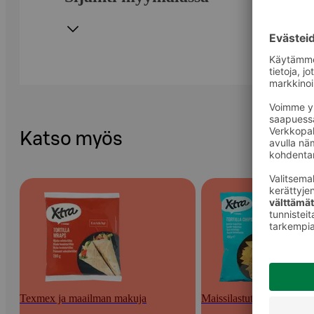
Katso myös
Texmex ja maailman makuja
Maissilastut ja nachot