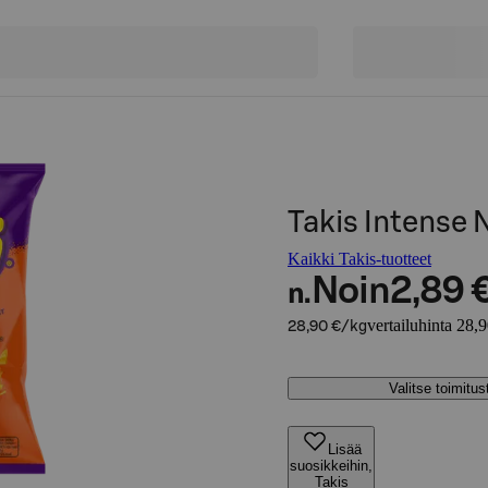
Takis Intense 
Kaikki Takis-tuotteet
Noin
2,89 
n.
vertailuhinta 28,
28,90 €/kg
Valitse toimitu
Lisää
suosikkeihin,
Takis