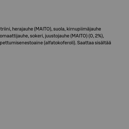
triini, herajauhe (MAITO), suola, kirnupiimäjauhe
maattijauhe, sokeri, juustojauhe (MAITO) (0, 2%),
ettumisenestoaine (alfatokoferoli). Saattaa sisältää