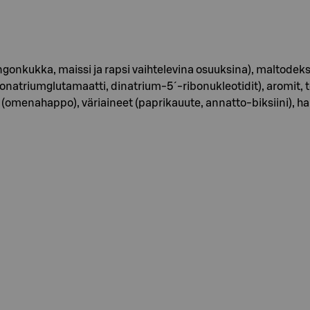
ngonkukka, maissi ja rapsi vaihtelevina osuuksina), maltodeks
triumglutamaatti, dinatrium-5´-ribonukleotidit), aromit, to
omenahappo), väriaineet (paprikauute, annatto-biksiini), hap