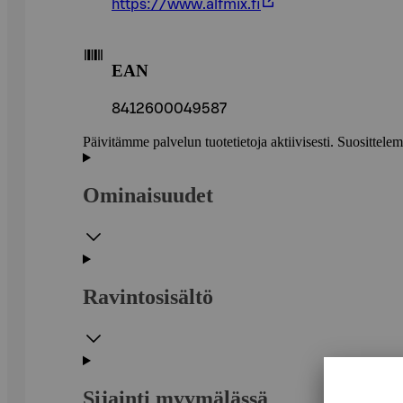
https://www.alfmix.fi
EAN
8412600049587
Päivitämme palvelun tuotetietoja aktiivisesti. Suositte
Ominaisuudet
Ravintosisältö
Sijainti myymälässä