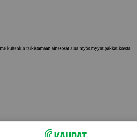
lemme kuitenkin tarkistamaan ainesosat aina myös myyntipakkauksesta.