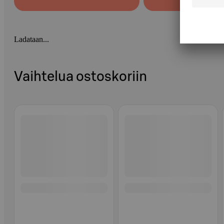
Ladataan...
Vaihtelua ostoskoriin
Ohita listaus