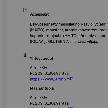
Ainesosat
Esikypsennetty maissijauho, kasviöljyt (auri
(MAITO), mausteet, arominvahventeet (monona
hapankermajauhe (MAITO), tärkkelys, hapot (
SOIJAA ja GLUTEENIA sisältäviä viljoja,
Yhteystiedot
Alfmix Oy
PL 209, 01301 Vantaa
https://www.alfmix.fi
Maahantuoja
Alfmix Oy
PL 209, 01301 Vantaa