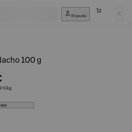
Kirjaudu
Nacho 100 g
€
90 €/kg
stapa