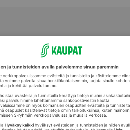
Valmiit ateriat ja aterian osat