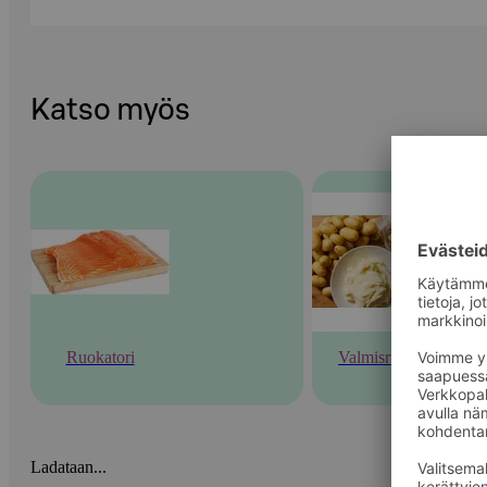
Katso myös
Ruokatori
Valmisruoka
Ladataan...