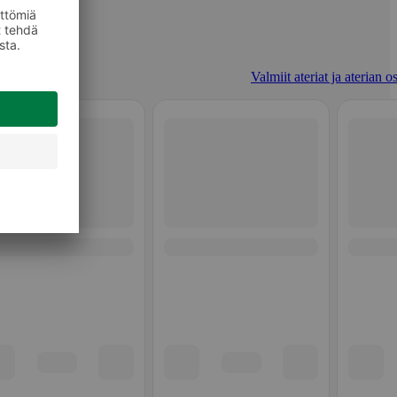
Valmiit ateriat ja aterian o