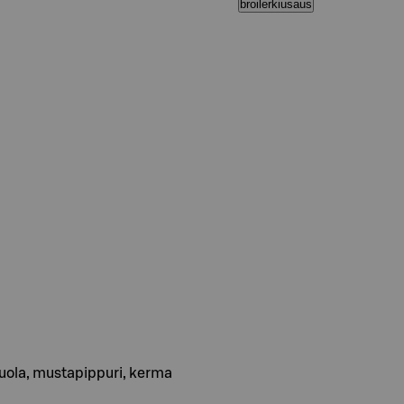
broilerkiusaus
isuola, mustapippuri, kerma