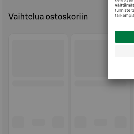
Vaihtelua ostoskoriin
Ohita listaus