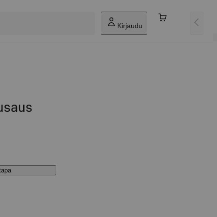
Kirjaudu
iusaus
stapa