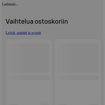
Ladataan...
Vaihtelua ostoskoriin
Leivät, paninit ja wrapit
Ohita listaus