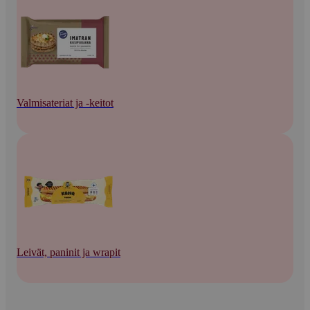
Valmisateriat ja -keitot
Leivät, paninit ja wrapit