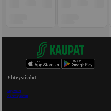
Yhteystiedot
Myymälät
Asiakaspalvelu