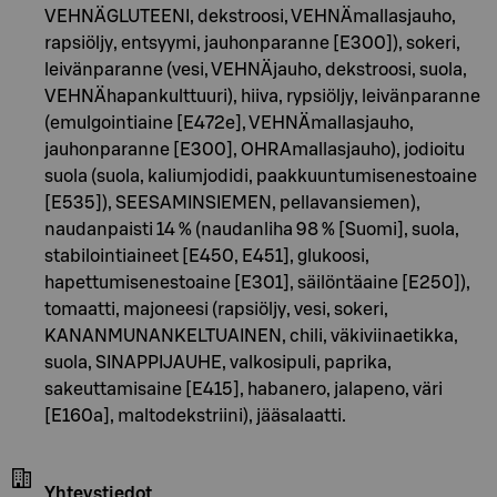
VEHNÄGLUTEENI, dekstroosi, VEHNÄmallasjauho,
rapsiöljy, entsyymi, jauhonparanne [E300]), sokeri,
leivänparanne (vesi, VEHNÄjauho, dekstroosi, suola,
VEHNÄhapankulttuuri), hiiva, rypsiöljy, leivänparanne
(emulgointiaine [E472e], VEHNÄmallasjauho,
jauhonparanne [E300], OHRAmallasjauho), jodioitu
suola (suola, kaliumjodidi, paakkuuntumisenestoaine
[E535]), SEESAMINSIEMEN, pellavansiemen),
naudanpaisti 14 % (naudanliha 98 % [Suomi], suola,
stabilointiaineet [E450, E451], glukoosi,
hapettumisenestoaine [E301], säilöntäaine [E250]),
tomaatti, majoneesi (rapsiöljy, vesi, sokeri,
KANANMUNANKELTUAINEN, chili, väkiviinaetikka,
suola, SINAPPIJAUHE, valkosipuli, paprika,
sakeuttamisaine [E415], habanero, jalapeno, väri
[E160a], maltodekstriini), jääsalaatti.
Yhteystiedot