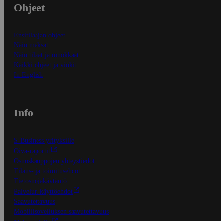
Ohjeet
Ensitilaajan ohjeet
Näin maksat
Näin tilaat ja muokkaat
Kaikki ohjeet ja vinkit
In English
Info
S-Business yrityksille
Oiva-raportit
Osuuskauppojen yhteystiedot
Tilaus- ja toimitusehdot
Tietosuojakäytäntö
Palvelun käyttöehdot
Saavutettavuus
Mobiilisovelluksen saavutettavuus