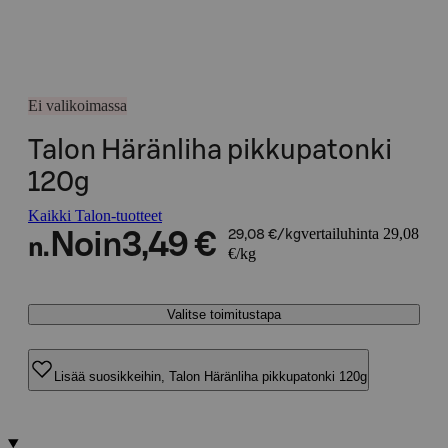
Ei valikoimassa
Talon Häränliha pikkupatonki
120g
Kaikki Talon-tuotteet
vertailuhinta 29,08
Noin
3,49 €
29,08 €/kg
n.
€/kg
Valitse toimitustapa
Lisää suosikkeihin, Talon Häränliha pikkupatonki 120g