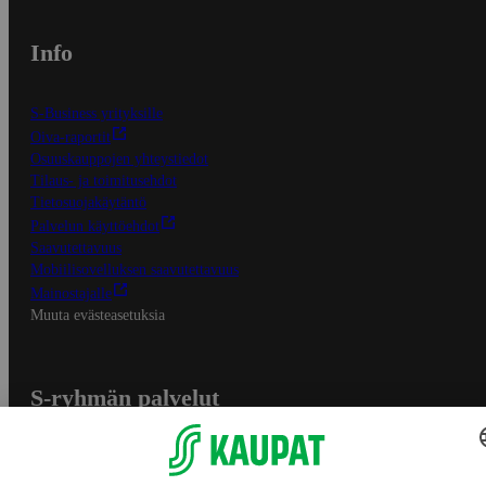
Info
S-Business yrityksille
Oiva-raportit
Osuuskauppojen yhteystiedot
Tilaus- ja toimitusehdot
Tietosuojakäytäntö
Palvelun käyttöehdot
Saavutettavuus
Mobiilisovelluksen saavutettavuus
Mainostajalle
Muuta evästeasetuksia
S-ryhmän palvelut
S-ryhmä
Asiakasomistajuus