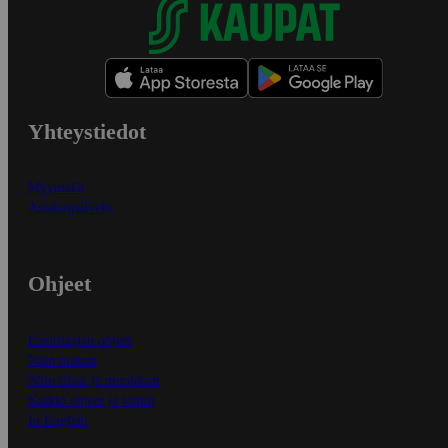
Yhteystiedot
Myymälät
Asiakaspalvelu
Ohjeet
Ensitilaajan ohjeet
Näin maksat
Näin tilaat ja muokkaat
Kaikki ohjeet ja vinkit
In English