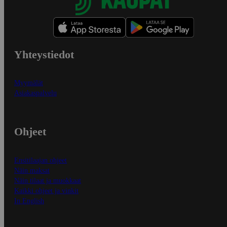
Yhteystiedot
Myymälät
Asiakaspalvelu
Ohjeet
Ensitilaajan ohjeet
Näin maksat
Näin tilaat ja muokkaat
Kaikki ohjeet ja vinkit
In English