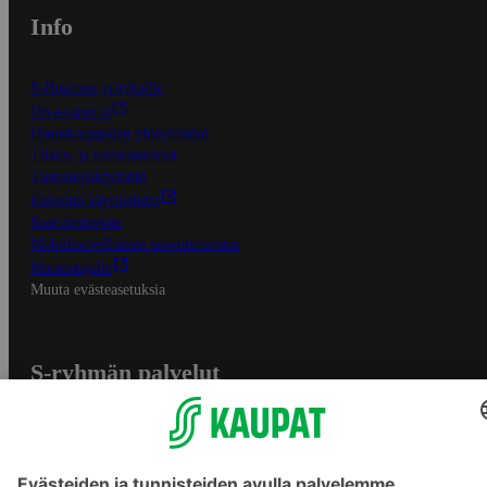
Info
S-Business yrityksille
Oiva-raportit
Osuuskauppojen yhteystiedot
Tilaus- ja toimitusehdot
Tietosuojakäytäntö
Palvelun käyttöehdot
Saavutettavuus
Mobiilisovelluksen saavutettavuus
Mainostajalle
Muuta evästeasetuksia
S-ryhmän palvelut
S-ryhmä
Asiakasomistajuus
Yhteishyvä Ruoka -sovellus