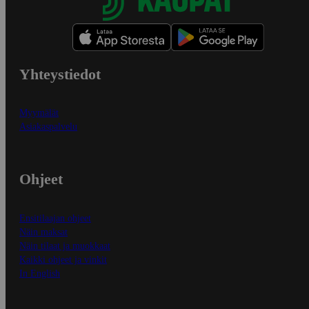
Yhteystiedot
Myymälät
Asiakaspalvelu
Ohjeet
Ensitilaajan ohjeet
Näin maksat
Näin tilaat ja muokkaat
Kaikki ohjeet ja vinkit
In English