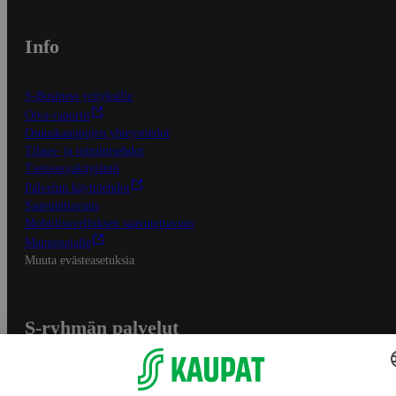
Info
S-Business yrityksille
Oiva-raportit
Osuuskauppojen yhteystiedot
Tilaus- ja toimitusehdot
Tietosuojakäytäntö
Palvelun käyttöehdot
Saavutettavuus
Mobiilisovelluksen saavutettavuus
Mainostajalle
Muuta evästeasetuksia
S-ryhmän palvelut
S-ryhmä