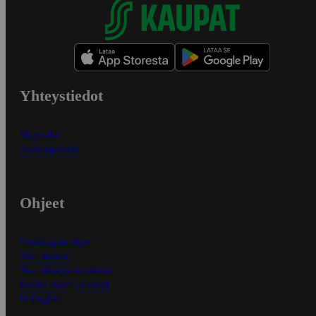
Yhteystiedot
Myymälät
Asiakaspalvelu
Ohjeet
Ensitilaajan ohjeet
Näin maksat
Näin tilaat ja muokkaat
Kaikki ohjeet ja vinkit
In English