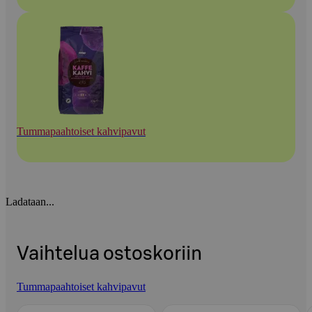
Tummapaahtoiset kahvipavut
Ladataan...
Vaihtelua ostoskoriin
Tummapaahtoiset kahvipavut
Ohita listaus