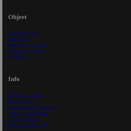
Ohjeet
Ensitilaajan ohjeet
Näin maksat
Näin tilaat ja muokkaat
Kaikki ohjeet ja vinkit
In English
Info
S-Business yrityksille
Oiva-raportit
Osuuskauppojen yhteystiedot
Tilaus- ja toimitusehdot
Tietosuojakäytäntö
Palvelun käyttöehdot