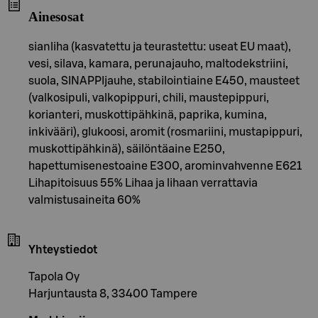
Ainesosat
sianliha (kasvatettu ja teurastettu: useat EU maat),
vesi, silava, kamara, perunajauho, maltodekstriini,
suola, SINAPPIjauhe, stabilointiaine E450, mausteet
(valkosipuli, valkopippuri, chili, maustepippuri,
korianteri, muskottipähkinä, paprika, kumina,
inkivääri), glukoosi, aromit (rosmariini, mustapippuri,
muskottipähkinä), säilöntäaine E250,
hapettumisenestoaine E300, arominvahvenne E621
Lihapitoisuus 55% Lihaa ja lihaan verrattavia
valmistusaineita 60%
Yhteystiedot
Tapola Oy
Harjuntausta 8, 33400 Tampere