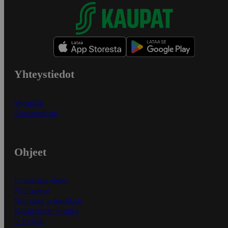
Yhteystiedot
Myymälät
Asiakaspalvelu
Ohjeet
Ensitilaajan ohjeet
Näin maksat
Näin tilaat ja muokkaat
Kaikki ohjeet ja vinkit
In English