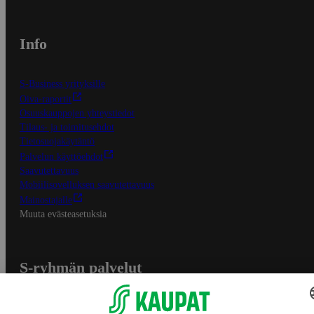
Info
S-Business yrityksille
Oiva-raportit
Osuuskauppojen yhteystiedot
Tilaus- ja toimitusehdot
Tietosuojakäytäntö
Palvelun käyttöehdot
Saavutettavuus
Mobiilisovelluksen saavutettavuus
Mainostajalle
Muuta evästeasetuksia
S-ryhmän palvelut
S-ryhmä