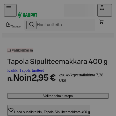
Hyppää sisältöön
Tuotteet
Ei valikoimassa
Tapola Sipuliteemakkara 400 g
Kaikki Tapola-tuotteet
vertailuhinta 7,38
Noin
2,95 €
7,38 €/kg
n.
€/kg
Valitse toimitustapa
Lisää suosikkeihin, Tapola Sipuliteemakkara 400 g