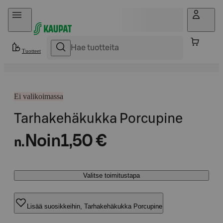
Hyppää sisältöön
Tuotteet
Ei valikoimassa
Tarhakehäkukka Porcupine
Noin
1,50 €
n.
Valitse toimitustapa
Lisää suosikkeihin, Tarhakehäkukka Porcupine