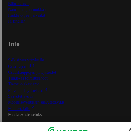
Näin maksat
Näin tilaat ja muokkaat
Kaikki ohjeet ja vinkit
In English
Info
S-Business yrityksille
Oiva-raportit
Osuuskauppojen yhteystiedot
Tilaus- ja toimitusehdot
Tietosuojakäytäntö
Palvelun käyttöehdot
Saavutettavuus
Mobiilisovelluksen saavutettavuus
Mainostajalle
Muuta evästeasetuksia