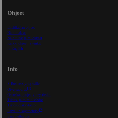
Ohjeet
Ensitilaajan ohjeet
Näin maksat
Näin tilaat ja muokkaat
Kaikki ohjeet ja vinkit
In English
Info
S-Business yrityksille
Oiva-raportit
Osuuskauppojen yhteystiedot
Tilaus- ja toimitusehdot
Tietosuojakäytäntö
Palvelun käyttöehdot
Saavutettavuus