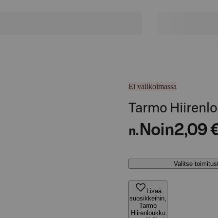
Ei valikoimassa
Tarmo Hiirenlo
Noin
2,09 
n.
Valitse toimitu
Lisää
suosikkeihin,
Tarmo
Hiirenloukku