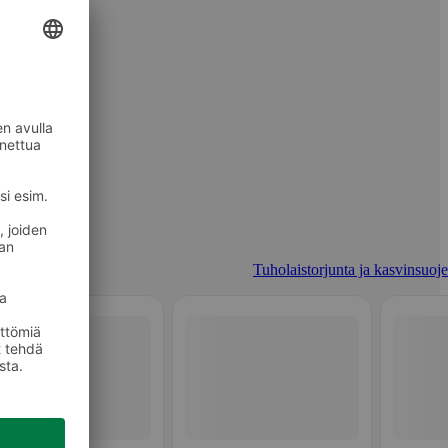
Tuholaistorjunta ja kasvinsuoje