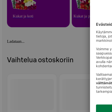
Kukat ja koti
Kukat ja puutarha
Ladataan...
Vaihtelua ostoskoriin
Ohita listaus