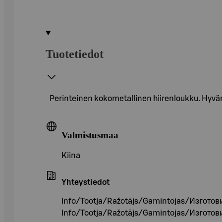
Tuotetiedot
Perinteinen kokometallinen hiirenloukku. Hyvän
Valmistusmaa
Kiina
Yhteystiedot
Info/Tootja/Ražotājs/Gamintojas/Изготов
Info/Tootja/Ražotājs/Gamintojas/Изготов