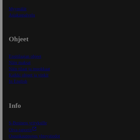
Myymälät
Asiakaspalvelu
Ohjeet
Ensitilaajan ohjeet
Näin maksat
Näin tilaat ja muokkaat
Kaikki ohjeet ja vinkit
In English
Info
S-Business yrityksille
Oiva-raportit
Osuuskauppojen yhteystiedot