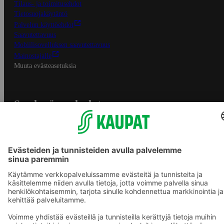
Tilaus- ja toimitusehdot
Tietosuojakäytäntö
Palvelun käyttöehdot
Saavutettavuus
Mobiilisovelluksen saavutettavuus
Mainostajalle
Muuta evästeasetuksia
S-ryhmän palvelut
S-ryhmä
Asiakasomistajuus
Yhteishyvä Ruoka -sovellus
S-ostoslista -sovellus
Prisma.fi
Sokos.fi
S-Pankki
Yhteishyvä
Sokos Hotels