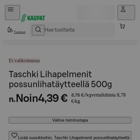
Hyppää sisältöön
Tuotteet
Ei valikoimassa
Taschki Lihapelmenit
possunlihatäytteellä 500g
vertailuhinta 8,78
Noin
4,39 €
8,78 €/kg
n.
€/kg
Valitse toimitustapa
Lisää suosikkeihin, Taschki Lihapelmenit possunlihatäytteellä