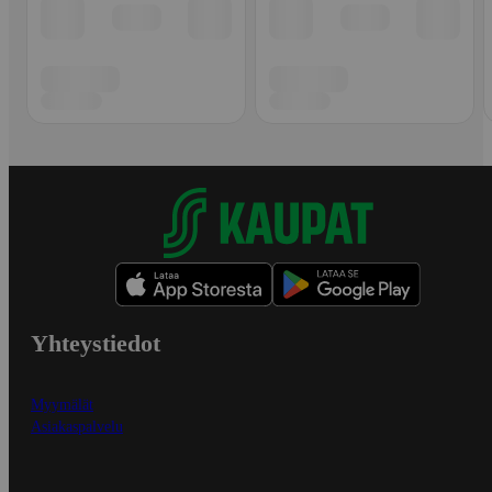
Yhteystiedot
Myymälät
Asiakaspalvelu