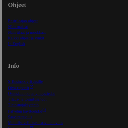
Ohjeet
Ensitilaajan ohjeet
Näin maksat
Näin tilaat ja muokkaat
Kaikki ohjeet ja vinkit
In English
Info
S-Business yrityksille
Oiva-raportit
Osuuskauppojen yhteystiedot
Tilaus- ja toimitusehdot
Tietosuojakäytäntö
Palvelun käyttöehdot
Saavutettavuus
Mobiilisovelluksen saavutettavuus