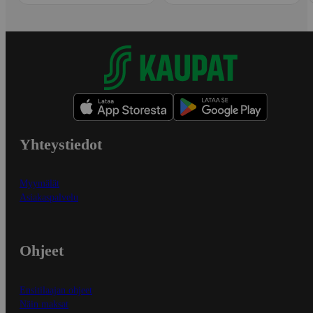
Yhteystiedot
Myymälät
Asiakaspalvelu
Ohjeet
Ensitilaajan ohjeet
Näin maksat