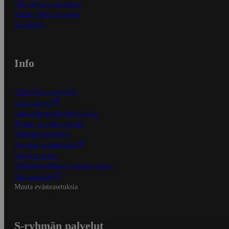
Näin tilaat ja muokkaat
Kaikki ohjeet ja vinkit
In English
Info
S-Business yrityksille
Oiva-raportit
Osuuskauppojen yhteystiedot
Tilaus- ja toimitusehdot
Tietosuojakäytäntö
Palvelun käyttöehdot
Saavutettavuus
Mobiilisovelluksen saavutettavuus
Mainostajalle
Muuta evästeasetuksia
S-ryhmän palvelut