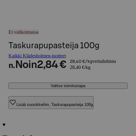
Ei valikoimassa
Taskurapupasteija 100g
Kaikki Klädesholmen-tuotteet
vertailuhinta
Noin
2,84 €
28,40 €/kg
n.
28,40 €/kg
Valitse toimitustapa
Lisää suosikkeihin, Taskurapupasteija 100g