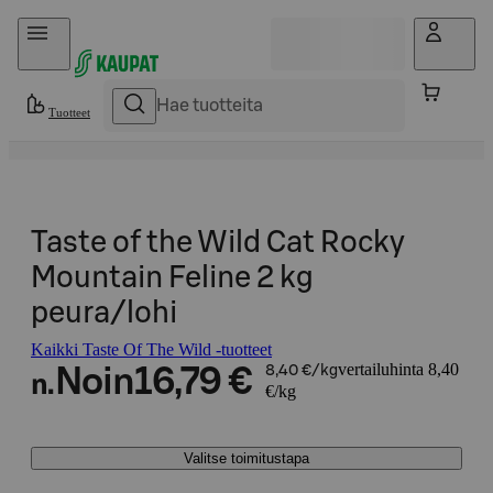
Hyppää sisältöön
Tuotteet
Taste of the Wild Cat Rocky
Mountain Feline 2 kg
peura/lohi
Kaikki Taste Of The Wild -tuotteet
vertailuhinta 8,40
Noin
16,79 €
8,40 €/kg
n.
€/kg
Valitse toimitustapa