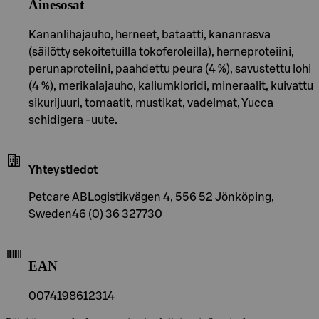
Ainesosat
Kananlihajauho, herneet, bataatti, kananrasva
(säilötty sekoitetuilla tokoferoleilla), herneproteiini,
perunaproteiini, paahdettu peura (4 %), savustettu lohi
(4 %), merikalajauho, kaliumkloridi, mineraalit, kuivattu
sikurijuuri, tomaatit, mustikat, vadelmat, Yucca
schidigera -uute.
Yhteystiedot
Petcare ABLogistikvägen 4, 556 52 Jönköping,
Sweden46 (0) 36 327730
EAN
0074198612314