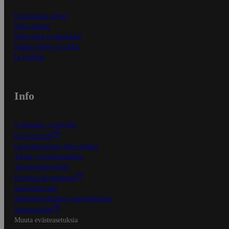
Ensitilaajan ohjeet
Näin maksat
Näin tilaat ja muokkaat
Kaikki ohjeet ja vinkit
In English
Info
S-Business yrityksille
Oiva-raportit
Osuuskauppojen yhteystiedot
Tilaus- ja toimitusehdot
Tietosuojakäytäntö
Palvelun käyttöehdot
Saavutettavuus
Mobiilisovelluksen saavutettavuus
Mainostajalle
Muuta evästeasetuksia