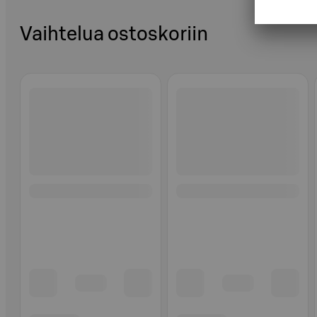
Vaihtelua ostoskoriin
Ohita listaus