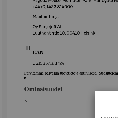
Pagoda House, Plumpton Park, Harrogate 
+44 (0)1423 814000
Maahantuoja
Oy Sergejeff Ab
Luutnantintie 10, 00410 Helsinki
EAN
0615357123724
Päivitämme palvelun tuotetietoja aktiivisesti. Suositte
Ominaisuudet