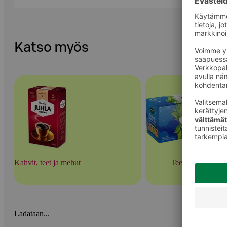
Katso myös
Kahvit, teet ja mehut
Teet
Ladataan...