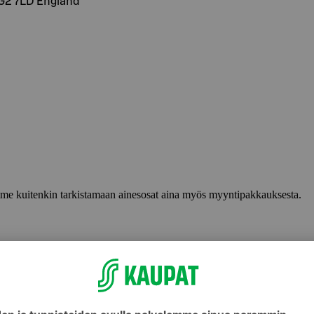
HG2 7LD England
lemme kuitenkin tarkistamaan ainesosat aina myös myyntipakkauksesta.