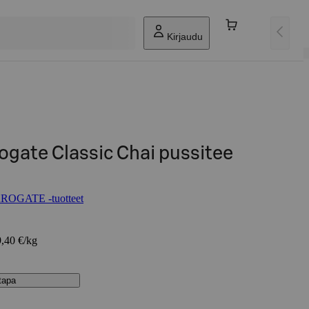
Kirjaudu
rogate Classic Chai pussitee
OGATE -tuotteet
9,40 €/kg
stapa