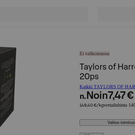
Ei valikoimassa
Taylors of Har
20ps
Kaikki TAYLORS OF HARR
Noin
7,47 €
n.
vertailuhinta 14
149,40 €/kg
Valitse toimitu