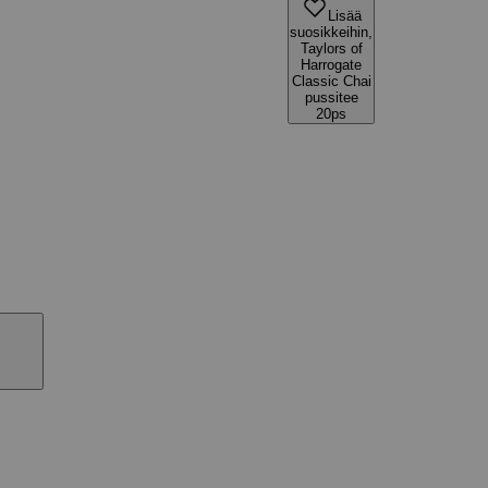
Lisää
suosikkeihin,
Taylors of
Harrogate
Classic Chai
pussitee
20ps